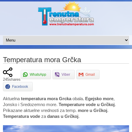
Temperatura mora Grčka
WhatsApp
Viber
Gmail
245
shares
Facebook
Aktuelna
temperatura mora Grcka
obala
. Egejsko more
,
Jonsko i Sredozemno more.
Temperature vode u Grčkoj
.
Prikazane aktuelne vrednosti za temp.
more u Grčkoj
.
Temperatura
vode
za
danas
u Grčkoj
.