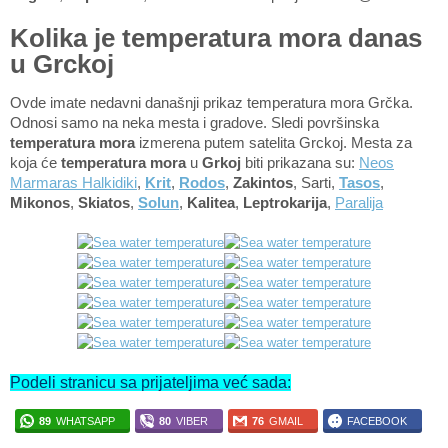
Kolika je temperatura mora danas
u Grckoj
Ovde imate nedavni današnji prikaz temperatura mora Grčka.
Odnosi samo na neka mesta i gradove. Sledi površinska
temperatura mora
izmerena putem satelita Grckoj. Mesta za
koja će
temperatura mora
u
Grkoj
biti prikazana su:
Neos
Marmaras Halkidiki
,
Krit
,
Rodos
,
Zakintos
, Sarti,
Tasos
,
Mikonos
,
Skiatos
,
Solun
,
Kalitea
,
Leptrokarija
,
Paralija
Podeli stranicu sa prijateljima već sada:
89
WHATSAPP
80
VIBER
76
GMAIL
FACEBOOK