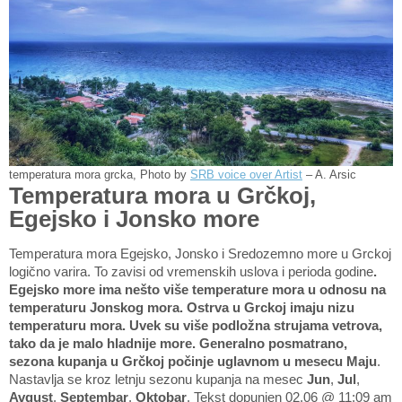
temperatura mora grcka, Photo by
SRB voice over Artist
– A. Arsic
Temperatura mora u Grčkoj,
Egejsko i Jonsko more
Temperatura mora Egejsko, Jonsko i Sredozemno more u Grckoj
logično varira. To zavisi od vremenskih uslova i perioda godine
.
Egejsko more ima nešto više temperature mora u odnosu na
temperaturu Jonskog mora. Ostrva u Grckoj imaju nizu
temperaturu mora. Uvek su više podložna strujama vetrova,
tako da je malo hladnije more. Generalno posmatrano,
sezona kupanja u Grčkoj počinje uglavnom u mesecu Maju
.
Nastavlja se kroz letnju sezonu kupanja na mesec
Jun
,
Jul
,
Avgust
,
Septembar
,
Oktobar
. Tekst dopunjen 02.06 @ 11:09 am