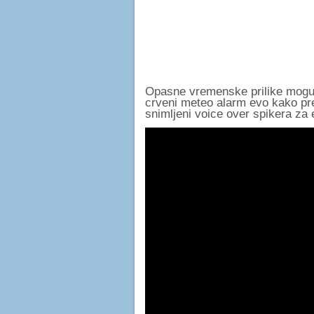
Opasne vremenske prilike mogu b
crveni meteo alarm evo kako pre
snimljeni voice over spikera za 