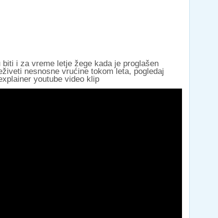
iti i za vreme letje žege kada je proglašen
živeti nesnosne vrućine tokom leta, pogledaj
explainer youtube video klip