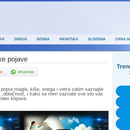
RA
SRBIJA
BOSNA
HRVATSKA
SLOVENIA
CRNA G
ke pojave
Tren
il
WhatsApp
oput magle, kiše, snega i vetra zatim saznajte
a ,oblačnost, i kako se meri saznate sve sto vas
ideo klipove.