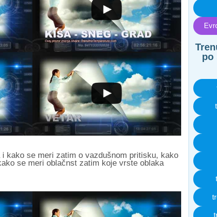
Evro
Tren
po 
 i kako se meri zatim o vazdušnom pritisku, kako
 kako se meri oblačnst zatim koje vrste oblaka
t
t