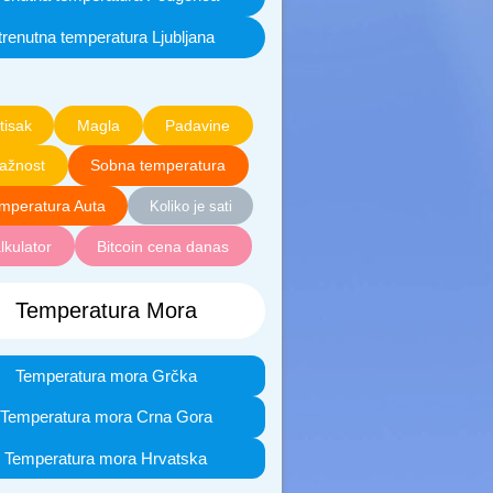
trenutna temperatura Ljubljana
tisak
Magla
Padavine
lažnost
Sobna temperatura
mperatura Auta
Koliko je sati
lkulator
Bitcoin cena danas
Temperatura Mora
Temperatura mora Grčka
Temperatura mora Crna Gora
Temperatura mora Hrvatska