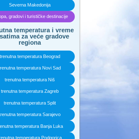
Severna Makedonija
pa, gradovi i turističke destinacije
utna temperatura i vreme
satima za veće gradove
regiona
trenutna temperatura Beograd
trenutna temperatura Novi Sad
trenutna temperatura Niš
trenutna temperatura Zagreb
trenutna temperatura Split
trenutna temperatura Sarajevo
renutna temperatura Banja Luka
renutna temperatura Podgorica