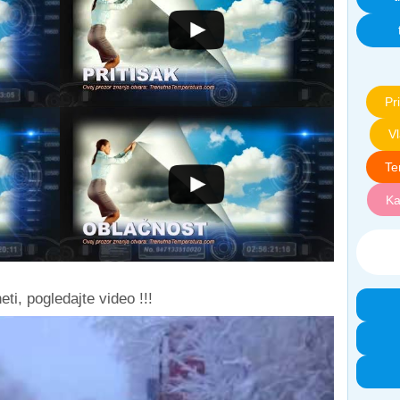
Pri
V
Te
Ka
ti, pogledajte video !!!