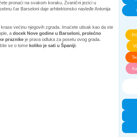
ete pronaći na svakom koraku. Zvanični jezici u
osebnu čar Barseloni daje arhitektonsko nasleđe Antonija
 krase većinu njegovih zgrada. Imaćete utisak kao da ste
ople, a
docek Nove godine u Barseloni, prolećno
Pri
ke praznike
je prava odluka za posetu ovog grada.
išite se o tome
koliko je sati u Španiji
.
V
Te
Ka