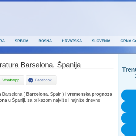
RA
SRBIJA
BOSNA
HRVATSKA
SLOVENIA
CRNA G
atura Barselona, Španija
Tren
WhatsApp
Facebook
a
Barselona (
Barcelona
, Spain ) i
vremenska prognoza
lona
u Španiji, sa prikazom najviše i najniže dnevne