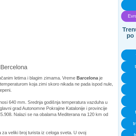
Evro
Tren
po 
 Bercelona
unčanim letima i blagim zimama. Vreme
Barcelona
je
temperaturom koja zimi skoro nikada ne pada ispod nule,
tepeni.
iznosi 640 mm. Srednja godišnja temperatura vazduha u
 glavni grad Autonomne Pokrajine Katalonije i provincije
15.908. Nalazi se na obalama Mediterana na 120 km od
t
za veliki broj turista iz celoga sveta. U ovoj
t