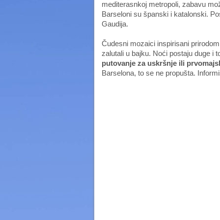
mediterasnkoj metropoli, zabavu mož
Barseloni su španski i katalonski. P
Gaudija.
Čudesni mozaici inspirisani prirodom
zalutali u bajku. Noći postaju duge i t
putovanje za uskršnje ili prvomajs
Barselona, to se ne propušta. Inform