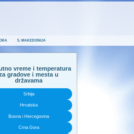
ORA
S. MAKEDONIJA
utno vreme i temperatura
za gradove i mesta u
državama
Srbija
Hrvatska
Bosna i Hercegovina
Crna Gora