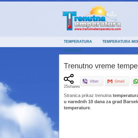
TEMPERATURA
TEMPERATURA MO
MERENJE
Trenutno vreme temper
Viber
Gmail
25
shares
Stranica prikaz trenutna
temperatur
u narednih 10 dana za grad Barse
temperature
.