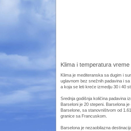
Klima i temperatura vreme
Klima je mediteranska sa dugim i s
uglavnom bez snežnih padavina i sa 
a koja se leti kreće izmedju 30 i 40 s
Srednja godišnja količina padavina 
Barseloni je 20 stepeni. Barselona je
Barselone, sa stanovništvom od 1.6
granice sa Francuskom.
Barselona je nezaobilazna destinacija 