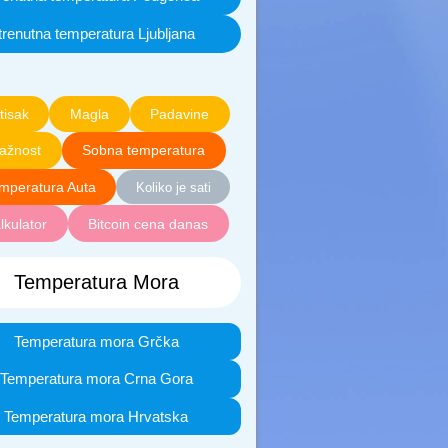
trenutna temperatura Ljubljana
tisak
Magla
Padavine
lažnost
Sobna temperatura
mperatura Auta
Koliko je sati
lkulator
Bitcoin cena danas
Temperatura Mora
Temperatura mora Grčka
Temperatura mora Crna Gora
Temperatura mora Hrvatska