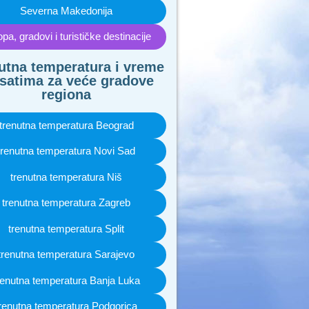
Severna Makedonija
pa, gradovi i turističke destinacije
utna temperatura i vreme
satima za veće gradove
regiona
trenutna temperatura Beograd
trenutna temperatura Novi Sad
trenutna temperatura Niš
trenutna temperatura Zagreb
trenutna temperatura Split
trenutna temperatura Sarajevo
renutna temperatura Banja Luka
renutna temperatura Podgorica