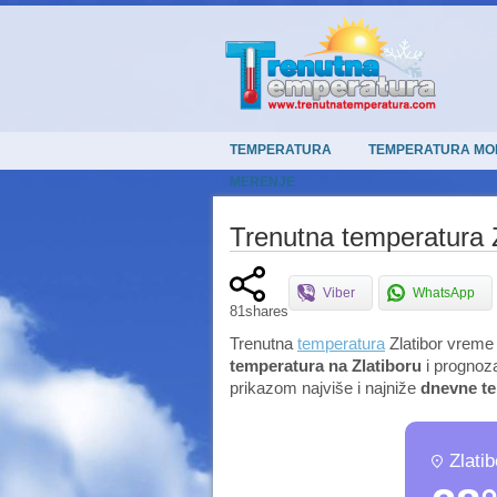
TEMPERATURA
TEMPERATURA MO
MERENJE
Trenutna temperatura Z
Viber
WhatsApp
81
shares
Trenutna
temperatura
Zlatibor vreme 
temperatura na Zlatiboru
i prognoz
prikazom najviše i najniže
dnevne
t
Zlatib