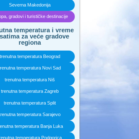
Severna Makedonija
pa, gradovi i turističke destinacije
utna temperatura i vreme
satima za veće gradove
regiona
trenutna temperatura Beograd
trenutna temperatura Novi Sad
trenutna temperatura Niš
trenutna temperatura Zagreb
trenutna temperatura Split
trenutna temperatura Sarajevo
renutna temperatura Banja Luka
renutna temperatura Podgorica