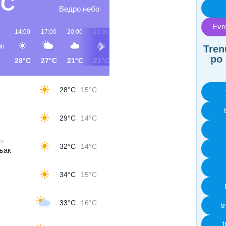
°C
Ведро небо
Evro
14:00
17:00
20:00
23:00
02:00
05:00
08:00
11:00
b
Tren
po 
28°C
27°C
21°C
21°C
16°C
14°C
21°C
26°C
28°C
15°C
29°C
14°C
ст
32°C
14°C
љак
34°C
15°C
33°C
16°C
t
t