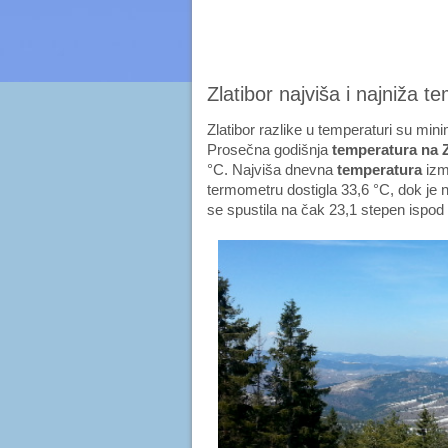
Zlatibor najviša i najniža t
Zlatibor razlike u temperaturi su min
Prosečna godišnja
temperatura na Z
°C. Najviša dnevna
temperatura
izm
termometru dostigla 33,6 °C, dok je 
se spustila na čak 23,1 stepen ispod 