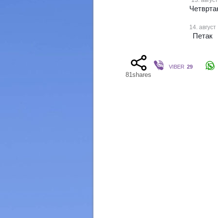
13. август
Четврта
14. август
Петак
VIBER
29
81
shares