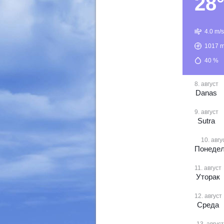
28
4.0 m/s
1017
m
40
%
8. август
Danas
9. август
Sutra
10. авгу
Понеде
11. август
Уторак
12. август
Среда