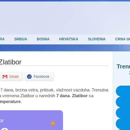
RA
SRBIJA
BOSNA
HRVATSKA
SLOVENIA
CRNA G
latibor
Tren
Gmail
Facebook
7 dana, brzina vetra, pritisak, vlažnost vazduha. Trenutna
a vremena Zlatibor u narednih
7
dana
.
Zlatibor
sa
emperature
.
or