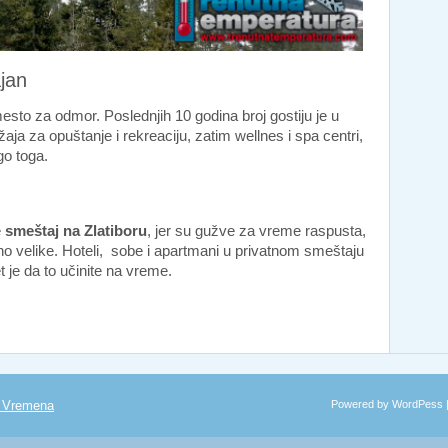
ajan
mesto za odmor. Poslednjih 10 godina broj gostiju je u
ja za opuštanje i rekreaciju, zatim wellnes i spa centri,
go toga.
e
smeštaj na Zlatiboru
, jer su gužve za vreme raspusta,
no velike. Hoteli, sobe i apartmani u privatnom smeštaju
 je da to učinite na vreme.
a Vremena
Powered by WordPess 