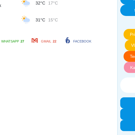
32°C
17°C
к
31°C
15°C
Pri
WHATSAPP
27
GMAIL
22
FACEBOOK
V
Te
Ka