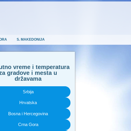
ORA
S. MAKEDONIJA
utno vreme i temperatura
za gradove i mesta u
državama
Srbija
Hrvatska
Bosna i Hercegovina
Crna Gora