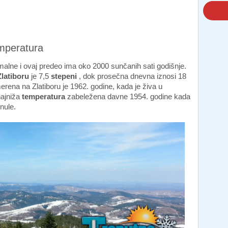
emperatura
imalne i ovaj predeo ima oko 2000 sunčanih sati godišnje.
latiboru
je 7,5
stepeni
, dok prosečna dnevna iznosi 18
erena na Zlatiboru je 1962. godine, kada je živa u
najniža
temperatura
zabeležena davne 1954. godine kada
nule.