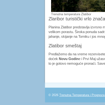
Trenutna temperatura Zlatibor
Zlaribor turistički vrlo znač
Planina Zlatibor predstavlja izvrsno 
velikom porastu. Široka ponuda sadrža
jahanje, skijanje na Torniku i jos mno
Zlatibor smeštaj
Predlažemo da na vreme rezerviset
doćek
Novu Godin
e i Prvi Maj užas
to je gotovo nemoguće pronaći. Savet
© 2026
Trenutna Temperatura i Prognoz