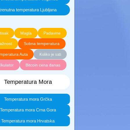
trenutna temperatura Ljubljana
tisak
Magla
Padavine
lažnost
Sobna temperatura
mperatura Auta
Koliko je sati
lkulator
Bitcoin cena danas
Temperatura Mora
Temperatura mora Grčka
Temperatura mora Crna Gora
Temperatura mora Hrvatska