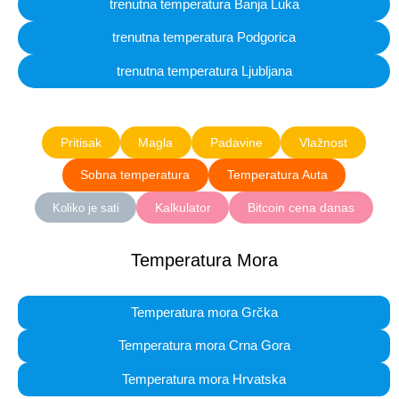
trenutna temperatura Banja Luka
trenutna temperatura Podgorica
trenutna temperatura Ljubljana
Pritisak
Magla
Padavine
Vlažnost
Sobna temperatura
Temperatura Auta
Kalkulator
Bitcoin cena danas
Koliko je sati
Temperatura Mora
Temperatura mora Grčka
Temperatura mora Crna Gora
Temperatura mora Hrvatska