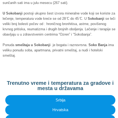
sunčanih sati ima u julu mesecu (267 sati).
U Sokobanji
postoji ukupno šest izvora mineralne vode koji se koriste za
lečenje, temperatura vode kreće se od 28 ̊C do 45 ̊C. U
Sokobanji
se leči
veliki broj bolesti počev od : hroničnog bronhitisa, astme, povišenog
krvnog pritiska, reumatizma i drugih brojnih oboljenja. Lečenje i terapije se
obavljaju u u zdravstvenim centrima “Ozren” i “Sokobanja”.
Ponuda
smeštaja u Sokobanji
je bogata i raznovrsna.
Soko Banja
ima
veliku ponudu soba, apartmana, privatni smeštaj, a nudi i hotelski
smeštaj.
Trenutno vreme i temperatura za gradove i
mesta u državama
Srbija
Hrvatska