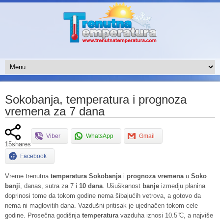
Sokobanja, temperatura i prognoza
vremena za 7 dana
Viber
WhatsApp
Gmail
15
shares
Facebook
Vreme trenutna
temperatura
Sokobanja
i
prognoza vremena
u
Soko
banji
, danas, sutra za 7 i
10 dana
. Ušuškanost
banje
izmedju planina
doprinosi tome da tokom godine nema šibajućih vetrova, a gotovo da
nema ni maglovitih dana. Vazdušni pritisak je ujednačen tokom cele
godine. Prosečna godišnja
temperatura
vazduha iznosi 10.5 ̊C, a najviše