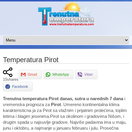
Temperatura Pirot
Gmail
WhatsApp
Viber
15
shares
Facebook
Trenutna temperatura Pirot danas, sutra u narednih 7 dana
i
vremenska prognoza za
Pirot
. Umereno kontinentalna klima
karakteristicna ja za Pirot sa vlažnim i prijatnim prolećima, toplim
letima i blagim jesenima.Pirot sa okolinom i gradovima Nišom, i
drugim spada u najsuvlje gradove. Najviše padavina ima u maju,
junu i oktobru, a najmanje u januaru februaru i julu. Prosečna