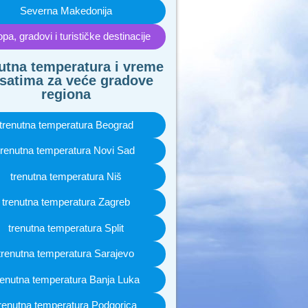
Severna Makedonija
pa, gradovi i turističke destinacije
utna temperatura i vreme
satima za veće gradove
regiona
trenutna temperatura Beograd
trenutna temperatura Novi Sad
trenutna temperatura Niš
trenutna temperatura Zagreb
trenutna temperatura Split
trenutna temperatura Sarajevo
renutna temperatura Banja Luka
renutna temperatura Podgorica