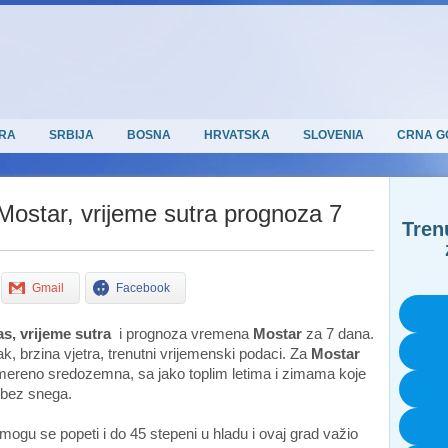
RA
SRBIJA
BOSNA
HRVATSKA
SLOVENIA
CRNA G
Mostar, vrijeme sutra prognoza 7
Tren
Gmail
Facebook
s, vrijeme sutra
i prognoza vremena
Mostar
za 7 dana.
k, brzina vjetra, trenutni vrijemenski podaci. Za
Mostar
mereno sredozemna, sa jako toplim letima i zimama koje
i bez snega.
ogu se popeti i do 45 stepeni u hladu i ovaj grad važio