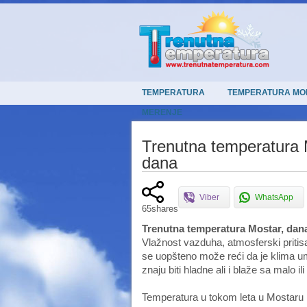
TEMPERATURA
TEMPERATURA MO
MERENJE
Trenutna temperatura 
dana
Viber
WhatsApp
65
shares
Trenutna temperatura Mostar, dana
Vlažnost vazduha, atmosferski pritisa
se uopšteno može reći da je klima u
znaju biti hladne ali i blaže sa malo il
Temperatura u tokom leta u Mostaru m