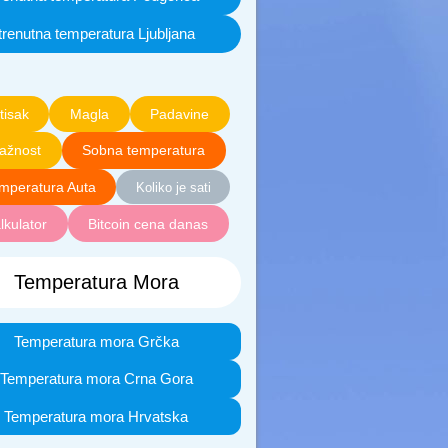
trenutna temperatura Ljubljana
tisak
Magla
Padavine
lažnost
Sobna temperatura
mperatura Auta
Koliko je sati
lkulator
Bitcoin cena danas
Temperatura Mora
Temperatura mora Grčka
Temperatura mora Crna Gora
Temperatura mora Hrvatska