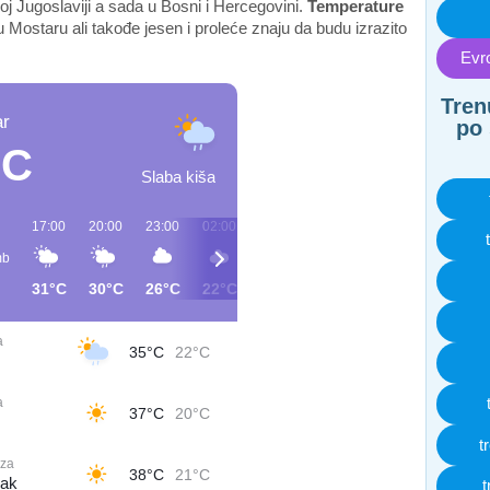
šoj Jugoslaviji a sada u Bosni i Hercegovini.
Temperature
 u Mostaru ali takođe jesen i proleće znaju da budu izrazito
Evro
Tren
r
po 
°C
Slaba kiša
17:00
20:00
23:00
02:00
05:00
08:00
11:00
14:00
b
31°C
30°C
26°C
22°C
21°C
26°C
33°C
36°C
a
35°C
22°C
a
37°C
20°C
t
oza
38°C
21°C
jak
t