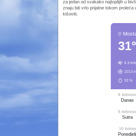
za jedan od svakako najtoplijih u biv
znaju biti vrlo prijatne tokom proleća
kišoviti.
Mosta
31
4.3 m/s
1013
m
33
%
8. kolovoz
Danas
9. kolovoz
Sutra
10. kolov
Ponedjel