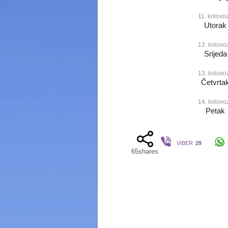
11. kolovo
Utorak
12. kolovo
Srijeda
13. kolovo
Četvrta
14. kolovo
Petak
VIBER
29
65
shares