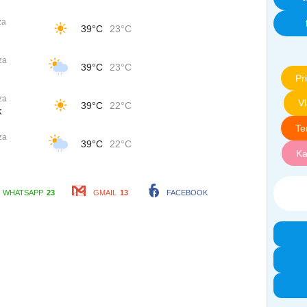
za
39°C
23°C
za
39°C
23°C
Pri
za
V
39°C
22°C
k
Te
za
39°C
22°C
Ka
WHATSAPP
23
GMAIL
13
FACEBOOK