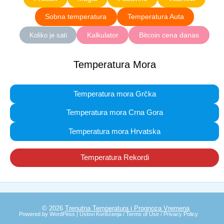
Sobna temperatura
Temperatura Auta
Kalkulator
Bitcoin cena danas
Koliko je sati
Temperatura Mora
Temperatura mora Grčka
Temperatura mora Crna Gora
Temperatura mora Hrvatska
Temperatura Rekordi
© 2026
Trenutna Temperatura i Prognoza Vremena
Powered by WordPess |
Uslovi Korišćenja / Terms of Use / Privacy Policy