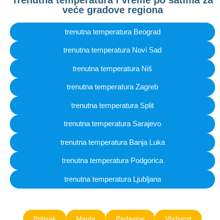
Trenutna temperatura i vreme po satima za
veće gradove regiona
trenutna temperatura Beograd
trenutna temperatura Novi Sad
trenutna temperatura Niš
trenutna temperatura Zagreb
trenutna temperatura Split
trenutna temperatura Sarajevo
trenutna temperatura Banja Luka
trenutna temperatura Podgorica
trenutna temperatura Ljubljana
Pritisak
Magla
Padavine
Vlažnost