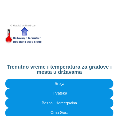
See 10-Day Forecast
© HotelsCombined.com
Trenutno vreme i temperatura za gradove i
mesta u državama
Srbija
Hrvatska
Bosna i Hercegovina
Crna Gora