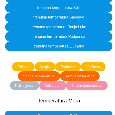
trenutna temperatura Split
trenutna temperatura Sarajevo
trenutna temperatura Banja Luka
trenutna temperatura Podgorica
trenutna temperatura Ljubljana
Pritisak
Magla
Padavine
Vlažnost
Sobna temperatura
Temperatura Auta
Kalkulator
Bitcoin cena danas
Koliko je sati
Temperatura Mora