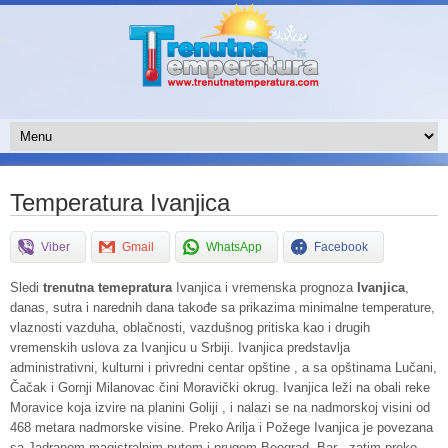
Temperatura Ivanjica
Viber
Gmail
WhatsApp
Facebook
Sledi
trenutna temepratura
Ivanjica i vremenska prognoza
Ivanjica
,
danas, sutra i narednih dana takođe sa prikazima minimalne temperature,
vlaznosti vazduha, oblačnosti, vazdušnog pritiska kao i drugih
vremenskih uslova za Ivanjicu u Srbiji. Ivanjica predstavlja
administrativni, kulturni i privredni centar opštine , a sa opštinama Lučani,
Čačak i Gornji Milanovac čini Moravički okrug. Ivanjica leži na obali reke
Moravice koja izvire na planini Goliji , i nalazi se na nadmorskoj visini od
468 metara nadmorske visine. Preko Arilja i Požege Ivanjica je povezana
sa Jadranom magistralnim putem i prugom Beograd- Bar , zatim preko