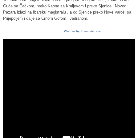
Guče sa Čačkom, preko Kaone sa Kraljevom i preko Sjenice i Novog
Pazara izlazi na Ibarsku magistralu , a od Sjenice preko Nove Varoši sa
Prijepoljem i dalje sa Crnom Gorom i Jadranom.
Weather by Freemeteo.com