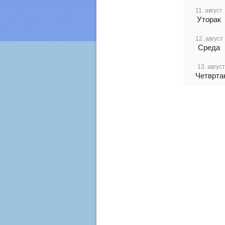
11. август
Уторак
12. август
Среда
13. август
Четврта