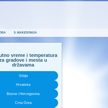
ORA
S. MAKEDONIJA
utno vreme i temperatura
za gradove i mesta u
državama
Srbija
Hrvatska
Bosna i Hercegovina
Crna Gora