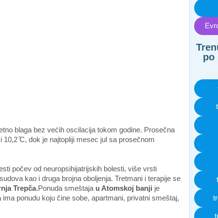
Evro
Tren
po 
etno blaga bez većih oscilacija tokom godine. Prosečna
10,2 ̊C, dok je najtopliji mesec jul sa prosečnom
sti počev od neuropsihijatrijskih bolesti, više vrsti
sudova kao i druga brojna oboljenja. Tretmani i terapije se
nja Trepča
.Ponuda smeštaja
u Atomskoj banji
je
a
ima ponudu koju čine sobe, apartmani, privatni smeštaj,
t
t