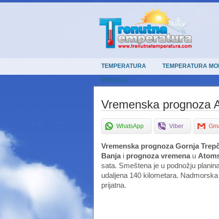
TEMPERATURA
TEMPERATURA MO
MERENJE
Vremenska prognoza A
WhatsApp
Viber
Gma
Vremenska prognoza
Gornja Trep
Banja
i
prognoza vremena
u
Atoms
sata. Smeštena je u podnožju planin
udaljena 140 kilometara. Nadmorska
prijatna.