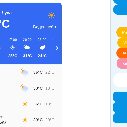
 Лука
°C
Ведро небо
Pri
h
17:00
20:00
23:00
02:00
05:00
08:00
11:00
14:00
V
b
Te
35°C
31°C
24°C
21°C
19°C
22°C
28°C
32°C
Ka
35°C
22°C
33°C
18°C
36°C
18°C
ст
39°C
20°C
љак