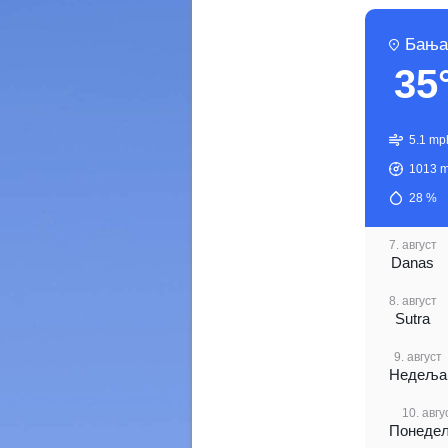
Бања
35
5.1 mp
1013
m
28
%
7. август
Danas
8. август
Sutra
9. август
Недеља
10. авгу
Понеде