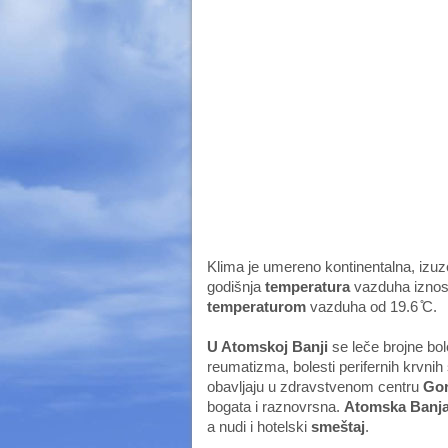
Klima je umereno kontinentalna, izuz
godišnja
temperatura
vazduha iznosi 
temperaturom
vazduha od 19.6 ̊C.
U Atomskoj Banji
se leče brojne bole
reumatizma, bolesti perifernih krvnih 
obavljaju u zdravstvenom centru
Gor
bogata i raznovrsna.
Atomska Banj
a nudi i hotelski
smeštaj
.