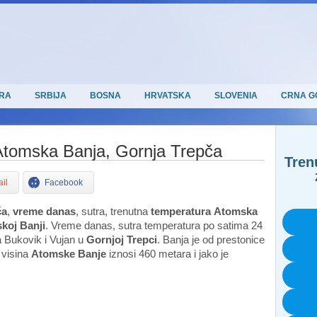
RA
SRBIJA
BOSNA
HRVATSKA
SLOVENIA
CRNA G
tomska Banja, Gornja Trepča
Tren
il
Facebook
ča
,
vreme danas
, sutra, trenutna
temperatura
Atomska
koj Banji
. Vreme danas, sutra temperatura po satima 24
a Bukovik i Vujan u
Gornjoj Trepci
. Banja je od prestonice
 visina
Atomske Banje
iznosi 460 metara i jako je