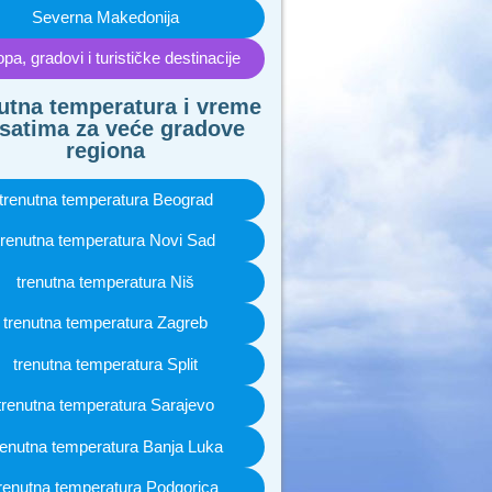
Severna Makedonija
pa, gradovi i turističke destinacije
utna temperatura i vreme
satima za veće gradove
regiona
trenutna temperatura Beograd
trenutna temperatura Novi Sad
trenutna temperatura Niš
trenutna temperatura Zagreb
trenutna temperatura Split
trenutna temperatura Sarajevo
renutna temperatura Banja Luka
renutna temperatura Podgorica