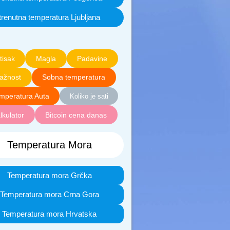
trenutna temperatura Ljubljana
tisak
Magla
Padavine
lažnost
Sobna temperatura
mperatura Auta
Koliko je sati
lkulator
Bitcoin cena danas
Temperatura Mora
Temperatura mora Grčka
Temperatura mora Crna Gora
Temperatura mora Hrvatska