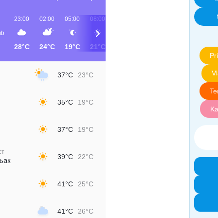
23:00
02:00
05:00
08:00
11:00
14:00
17:00
20:00
b
28°C
24°C
19°C
21°C
29°C
34°C
32°C
28°C
Pri
V
37°C
23°C
Te
35°C
19°C
Ka
37°C
19°C
ст
39°C
22°C
љак
41°C
25°C
41°C
26°C