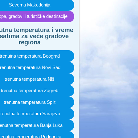
Severna Makedonija
pa, gradovi i turističke destinacije
utna temperatura i vreme
satima za veće gradove
regiona
trenutna temperatura Beograd
trenutna temperatura Novi Sad
trenutna temperatura Niš
trenutna temperatura Zagreb
trenutna temperatura Split
trenutna temperatura Sarajevo
renutna temperatura Banja Luka
renutna temperatura Podgorica