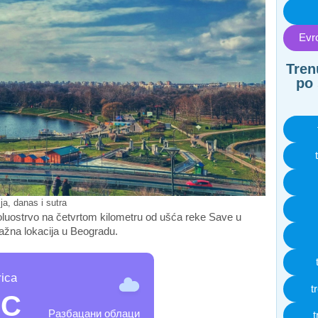
Evro
Tren
po 
a, danas i sutra
poluostrvo na četvrtom kilometru od ušća reke Save u
ažna lokacija u Beogradu.
ica
t
°C
Разбацани облаци
t