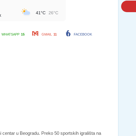
41°C
26°C
к
WHATSAPP
15
GMAIL
11
FACEBOOK
i centar u Beogradu. Preko 50 sportskih igrališta na