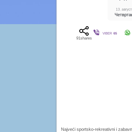
13. август
Четврта
VIBER
65
91
shares
Najveći sportsko-rekreativni i zabavn