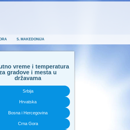
ORA
S. MAKEDONIJA
utno vreme i temperatura
za gradove i mesta u
državama
Srbija
Hrvatska
Bosna i Hercegovina
Crna Gora