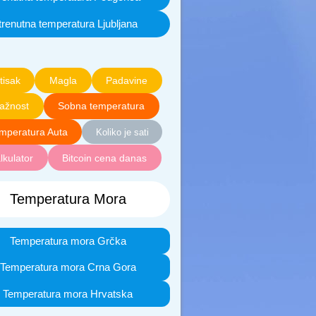
trenutna temperatura Ljubljana
tisak
Magla
Padavine
lažnost
Sobna temperatura
mperatura Auta
Koliko je sati
lkulator
Bitcoin cena danas
Temperatura Mora
Temperatura mora Grčka
Temperatura mora Crna Gora
Temperatura mora Hrvatska