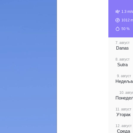
1.3 m/s
1012
m
50
%
7. август
Danas
8. август
Sutra
9. август
Недеља
10. авгу
Понеде
11. август
Уторак
12. август
Среда