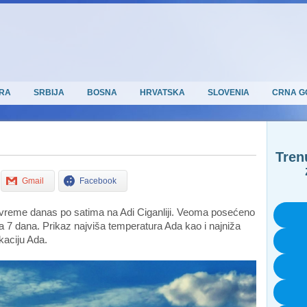
RA
SRBIJA
BOSNA
HRVATSKA
SLOVENIA
CRNA G
Tren
Gmail
Facebook
 vreme danas po satima na Adi Ciganliji. Veoma posećeno
7 dana. Prikaz najviša temperatura Ada kao i najniža
kaciju Ada.