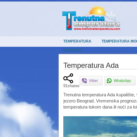
TEMPERATURA
TEMPERATURA MO
MERENJE
Temperatura Ada
Viber
WhatsApp
91
shares
Trenutna temperatura Ada kupalište,
jezero Beograd. Vremenska prognoza 
temperatura tokom dana ili noći za lo