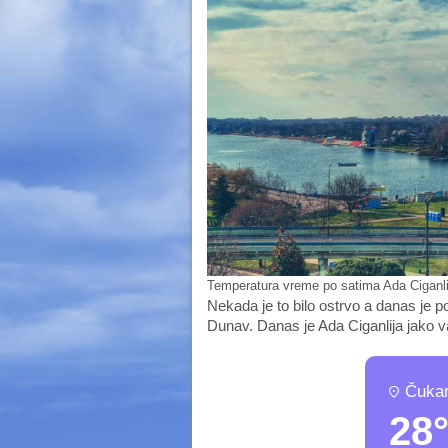
Temperatura vreme po satima Ada Ciganlij
Nekada je to bilo ostrvo a danas je 
Dunav. Danas je Ada Ciganlija jako v
Čukar
28