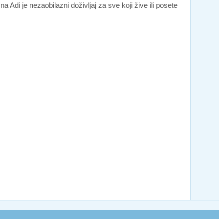
 Adi je nezaobilazni doživljaj za sve koji žive ili posete