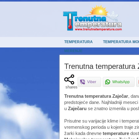
TEMPERATURA
TEMPERATURA MO
MERENJE
Trenutna temperatura 
Viber
WhatsApp
shares
Trenutna temperatura Zaječar
, da
predstojeće dane. Najhladniji meseci u
u
Zaječaru
se znatno izmenila u posl
Prisutne su varijacije klime i tempe
vremenskog perioda u kojem traje zima 
žarki kada dnevne
temperature
dost