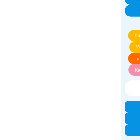
Pri
V
Te
Ka