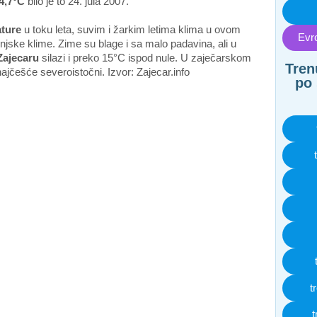
4,7°C
bilo je to 24. jula 2007.
ture
u toku leta, suvim i žarkim letima klima u ovom
Evro
njske klime. Zime su blage i sa malo padavina, ali u
Zajecaru
silazi i preko 15°C ispod nule. U zaječarskom
Tren
najčešće severoistočni. Izvor: Zajecar.info
po 
t
t