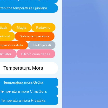
trenutna temperatura Ljubljana
tisak
Magla
Padavine
lažnost
Sobna temperatura
mperatura Auta
Koliko je sati
lkulator
Bitcoin cena danas
Temperatura Mora
Temperatura mora Grčka
Temperatura mora Crna Gora
Temperatura mora Hrvatska