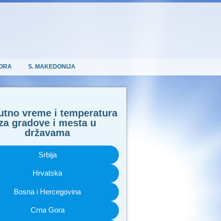
ORA
S. MAKEDONIJA
utno vreme i temperatura
za gradove i mesta u
državama
Srbija
Hrvatska
Bosna i Hercegovina
Crna Gora