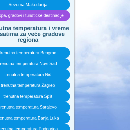
Severna Makedonija
pa, gradovi i turističke destinacije
utna temperatura i vreme
satima za veće gradove
regiona
trenutna temperatura Beograd
trenutna temperatura Novi Sad
trenutna temperatura Niš
trenutna temperatura Zagreb
trenutna temperatura Split
trenutna temperatura Sarajevo
renutna temperatura Banja Luka
renutna temperatura Podgorica