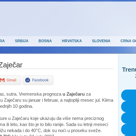
RA
SRBIJA
BOSNA
HRVATSKA
SLOVENIA
CRNA G
Zaječar
Tren
Gmail
Facebook
nas, sutra. Vremenska prognoza
u Zaječaru
za
 Zaječaru su januar i februar, a najtopliji mesec jul. Klima
ednjih 10 godina.
rature u Zaječaru koje ukazuju da više nema preciznog
ili leto, kao što je to bilo ranije. Sada su letnji meseci
ižu nekada i do 40°C, dok su noći u proseku sveže.