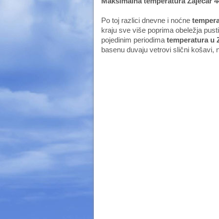
Maksimalna temperatura Zaječar 4
Po toj razlici dnevne i noćne
tempera
kraju sve više poprima obeležja pusti
pojedinim periodima
temperatura u 
basenu duvaju vetrovi slični košavi, 