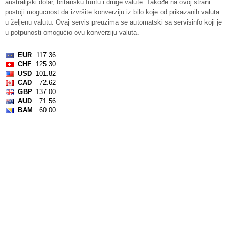
australijski dolar, britansku funtu i druge valute. Takođe na ovoj strani
postoji mogucnost da izvršite konverziju iz bilo koje od prikazanih valuta
u željenu valutu. Ovaj servis preuzima se automatski sa servisinfo koji je
u potpunosti omogućio ovu konverziju valuta.