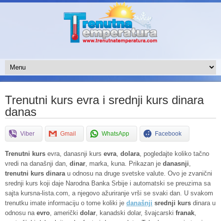
Trenutni kurs evra i srednji kurs dinara
danas
Viber
Gmail
WhatsApp
Facebook
Trenutni kurs
evra, danasnji kurs
evra
,
dolara
, pogledajte koliko tačno
vredi na današnji dan,
dinar
, marka, kuna.
Prikazan je
danasnji
,
trenutni
kurs
dinara
u odnosu na druge svetske valute. Ovo je zvanični
srednji kurs koji daje Narodna Banka Srbije i automatski se preuzima sa
sajta kursna-lista.com, a njegovo ažuriranje vrši se svaki dan. U svakom
trenutku imate informaciju o tome koliki je
današnji
srednji kurs
dinara u
odnosu na
evro
, američki
dolar
, kanadski dolar, švajcarski
franak
,