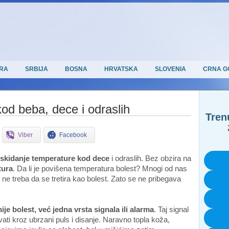
RA
SRBIJA
BOSNA
HRVATSKA
SLOVENIA
CRNA G
od beba, dece i odraslih
Tren
Viber
Facebook
skidanje temperature
kod dece
i odraslih. Bez obzira na
tura
. Da li je povišena temperatura bolest? Mnogi od nas
 ne treba da se tretira kao bolest. Zato se ne pribegava
e bolest, već jedna vrsta signala ili alarma
. Taj signal
ati kroz ubrzani puls i disanje. Naravno topla koža,