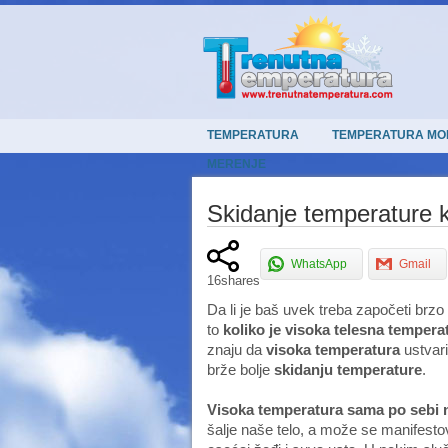
TEMPERATURA
TEMPERATURA MO
MERENJE
Skidanje temperature k
WhatsApp
Gmail
16
shares
Da li je baš uvek treba započeti brzo
to
koliko je visoka telesna
tempera
znaju da
visoka
temperatura
ustvari
brže bolje
skidanju temperature
.
Visoka temperatura sama po sebi nij
šalje naše telo, a može se manifestov