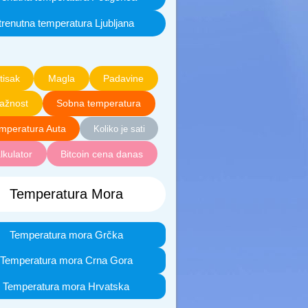
trenutna temperatura Ljubljana
tisak
Magla
Padavine
lažnost
Sobna temperatura
mperatura Auta
Koliko je sati
lkulator
Bitcoin cena danas
Temperatura Mora
Temperatura mora Grčka
Temperatura mora Crna Gora
Temperatura mora Hrvatska