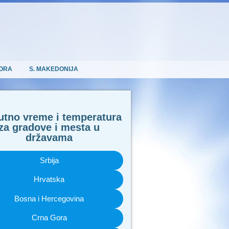
ORA
S. MAKEDONIJA
utno vreme i temperatura
za gradove i mesta u
državama
Srbija
Hrvatska
Bosna i Hercegovina
Crna Gora