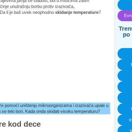
ajevima javlja se slabost, bol u mišićima zatim
inje unutrašnju borbu protiv izazivača,
. Da li je baš uvek neophodno
skidanje temperature
?
Evro
Tren
po 
 pomoći uništenju mikroorganizama i izazivača upale u
a se telo bori. Kada onda skidati visoku temperaturu?
t
re kod dece
t