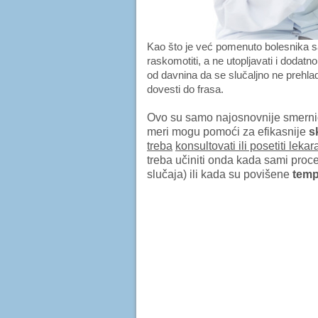
Kao što je već pomenuto bolesnika 
raskomotiti, a ne utopljavati i dodat
od davnina da se slučaljno ne prehla
dovesti do frasa.
Ovo su samo najosnovnije smernic
meri mogu pomoći za efikasnije
s
treba
konsultovati ili posetiti lekar
treba učiniti onda kada sami proce
slučaja) ili kada su povišene
temp