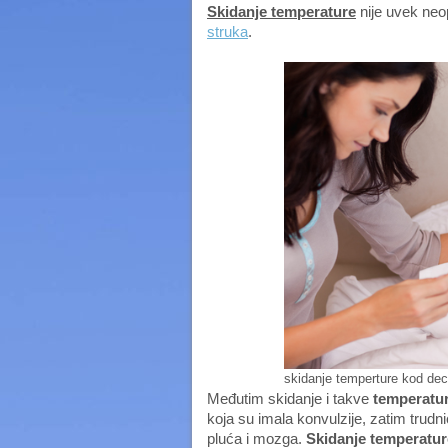
Skidanje temperature
nije uvek neo
struka
.
skidanje temperture kod de
Međutim skidanje i takve
temperatu
koja su imala konvulzije, zatim trud
pluća i mozga.
Skidanje temperatur