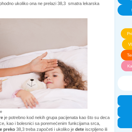
phodno ukoliko ona ne prelazi 38,3 smatra lekarska
Pri
V
Te
Ka
ce
re
je potrebno kod nekih grupa pacijenata kao što su deca
nice, kao i bolesnici sa poremećenim funkcijama srca,
e preko
38,3 treba započeti i ukoliko je
dete
iscrpljeno ili