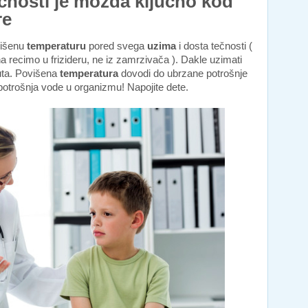
čnosti je možda ključno kod
re
višenu
temperaturu
pored svega
uzima
i dosta tečnosti (
ena recimo u frizideru, ne iz zamrzivača ). Dakle uzimati
uta. Povišena
temperatura
dovodi do ubrzane potrošnje
 potrošnja vode u organizmu! Napojite dete.