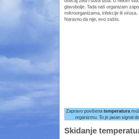
osećaj žeđi i suva usta. U nekim sluč
glavobolje. Tada naš organizam započ
mikroorganizama, infekcije ili virusa
Naravno da nije, evo zašto.
Zapravo povišena
temperatura
može
organizmu. To je jasan signal d
Skidanje temperatu